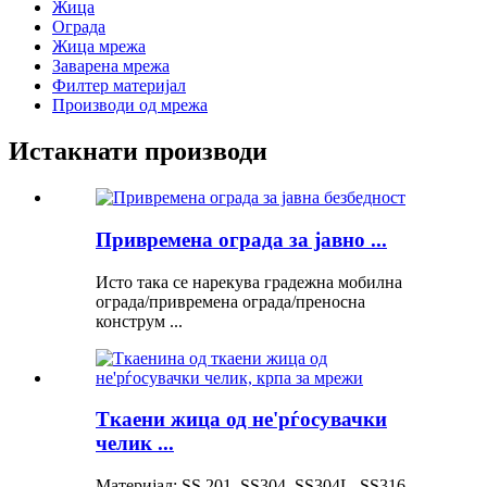
Жица
Ограда
Жица мрежа
Заварена мрежа
Филтер материјал
Производи од мрежа
Истакнати производи
Привремена ограда за јавно ...
Исто така се нарекува градежна мобилна
ограда/привремена ограда/преносна
конструм ...
Ткаени жица од не'рѓосувачки
челик ...
Материјал: SS 201, SS304, SS304L, SS316,