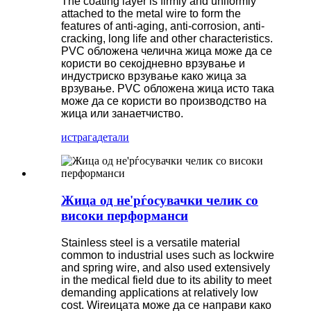
The coating layer is firmly and uniformly
attached to the metal wire to form the
features of anti-aging, anti-corrosion, anti-
cracking, long life and other characteristics.
PVC обложена челична жица може да се
користи во секојдневно врзување и
индустриско врзување како жица за
врзување. PVC обложена жица исто така
може да се користи во производство на
жица или занаетчиство.
истрага
детали
Жица од не'рѓосувачки челик со
високи перформанси
Stainless steel is a versatile material
common to industrial uses such as lockwire
and spring wire, and also used extensively
in the medical field due to its ability to meet
demanding applications at relatively low
cost. Wireицата може да се направи како