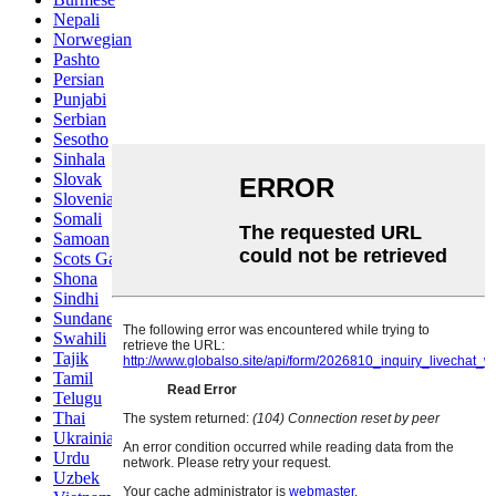
Nepali
Norwegian
Pashto
Persian
Punjabi
Serbian
Sesotho
Sinhala
Slovak
Slovenian
Somali
Samoan
Scots Gaelic
Shona
Sindhi
Sundanese
Swahili
Tajik
Tamil
Telugu
Thai
Ukrainian
Urdu
Uzbek