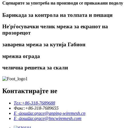
Сценарите за употреба на производи се прикажани подолу
Барикада за контрола на толпата и пешаци
Не'рѓосувачки челик мрежа за екранот на
прозорецот
заварена мрежа за кутија Габион
мрежна ограда
челична решетка за скали
Контактирајте не
Тел:
+86-318-7689688
Факс:
+86-318-7689655
Е -пошта:
grace@anping-wiremesh.cn
Е -пошта:
grace@hncwiremesh.com