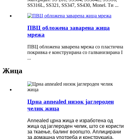
SS316L, SS321, SS347, SS430, Monel. Ти ...
ПВЦ обложена заварена жица
мрежа
ПВЦ обложена заварена мрежа со пластична
покривка е конструирана со галванизирана I
...
Жица
Црна annealed низок јаглероден
челик жица
Annealed црна жица е изработена од
жица од јаглероден челик, што се користи
за ткаење, балинг воопшто. Аплицирани
за домашна употреба и конструкција.