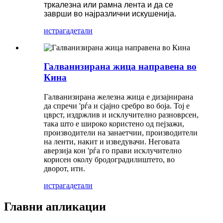
тркалезна или рамна лента и да се
заврши во најразлични искушенија.
истрага
детали
Галванизирана жица направена во
Кина
Галванизирана железна жица е дизајнирана
да спречи 'рѓа и сјајно сребро во боја. Тој е
цврст, издржлив и исклучително разноврсен,
така што е широко користено од пејзажи,
производители на занаетчии, производители
на ленти, накит и изведувачи. Неговата
аверзија кон 'рѓа го прави исклучително
корисен околу бродоградилиштето, во
дворот, итн.
истрага
детали
Главни апликации