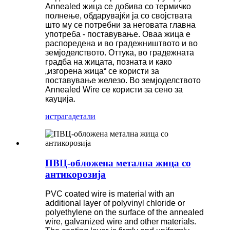
Annealed жица се добива со термичко
полнење, обдарувајќи ја со својствата
што му се потребни за неговата главна
употреба - поставување. Оваа жица е
распоредена и во градежништвото и во
земјоделството. Оттука, во градежната
градба на жицата, позната и како
„изгорена жица“ се користи за
поставување железо. Во земјоделството
Annealed Wire се користи за сено за
кауција.
истрага
детали
ПВЦ-обложена метална жица со
антикорозија
PVC coated wire is material with an
additional layer of polyvinyl chloride or
polyethylene on the surface of the annealed
wire, galvanized wire and other materials.