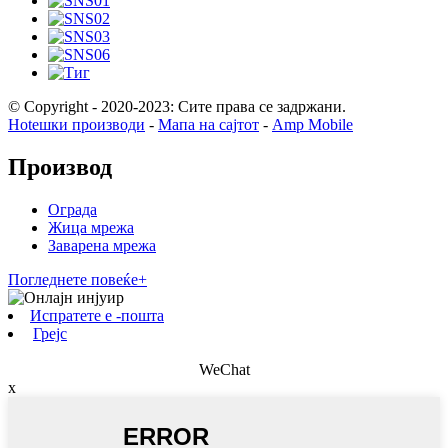
© Copyright - 2020-2023: Сите права се задржани.
Hotешки производи
-
Мапа на сајтот
-
Amp Mobile
Производ
Ограда
Жица мрежа
Заварена мрежа
Погледнете повеќе+
Испратете е -пошта
Грејс
WeChat
x