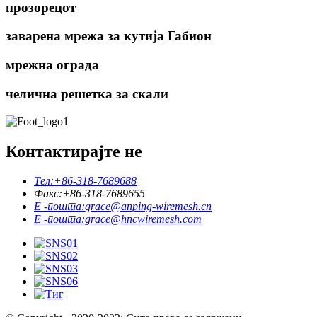
прозорецот
заварена мрежа за кутија Габион
мрежна ограда
челична решетка за скали
Контактирајте не
Тел:
+86-318-7689688
Факс:
+86-318-7689655
Е -пошта:
grace@anping-wiremesh.cn
Е -пошта:
grace@hncwiremesh.com