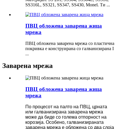
SS316L, SS321, SS347, SS430, Monel. Ти ...
ПВЦ обложена заварена жица
мрежа
ПВЦ обложена заварена мрежа со пластична
покривка е конструирана со галванизирана I
...
Заварена мрежа
ПВЦ обложена заварена жица
мрежа
По процесот на палто на ПВЦ, црната
или галванизирана заварена мрежа
може да биде со голема отпорност на
корозија. Особено, галванизираната
заварена мрежа е обложена со два слоја