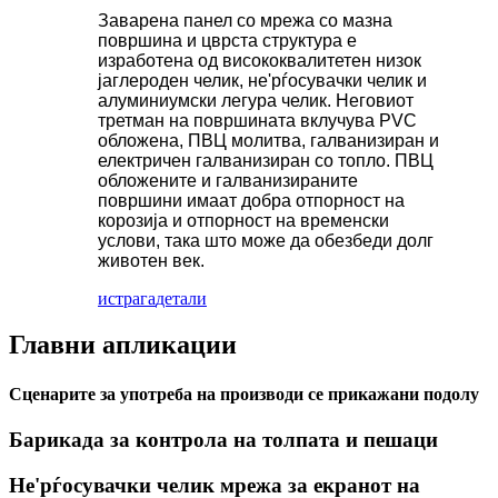
Заварена панел со мрежа со мазна
површина и цврста структура е
изработена од висококвалитетен низок
јаглероден челик, не'рѓосувачки челик и
алуминиумски легура челик. Неговиот
третман на површината вклучува PVC
обложена, ПВЦ молитва, галванизиран и
електричен галванизиран со топло. ПВЦ
обложените и галванизираните
површини имаат добра отпорност на
корозија и отпорност на временски
услови, така што може да обезбеди долг
животен век.
истрага
детали
Главни апликации
Сценарите за употреба на производи се прикажани подолу
Барикада за контрола на толпата и пешаци
Не'рѓосувачки челик мрежа за екранот на