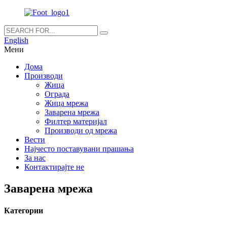
English
Мени
Дома
Производи
Жица
Ограда
Жица мрежа
Заварена мрежа
Филтер материјал
Производи од мрежа
Вести
Најчесто поставувани прашања
За нас
Контактирајте не
Заварена мрежа
Категории