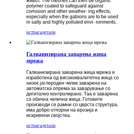
живот. The meshes can then be organic
polymer coated to safeguard against
corrosion and other weather- ing effects,
especially when the gabions are to be used
in salty and highly polluted envi- ronments.
истрага
детали
Галванизирана заварена жица
мрежа
Галванизирана заварена жица мрежа е
изработена од висококвалитетна жица со
низок јаглероден челик заварена на
автоматска опрема за заварување со
дигитално контролирано. Таа е заварена
со обична челична жица. Готовите
производи се рамни со цврста структура,
има добро отпорни на ерозија и
искривени својства.
истрага
детали