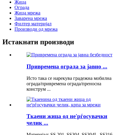
Жица
Ограда
Жица мрежа
Заварена мрежа
Филтер материјал
Производи од мрежа
Истакнати производи
Привремена ограда за јавно ...
Исто така се нарекува градежна мобилна
ограда/привремена ограда/преносна
конструм ...
Ткаени жица од не'рѓосувачки
челик ...
Материјал: SS 201, SS304, SS304L, SS316,