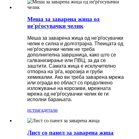
Меша за заварена жица од
не'рѓосувачки челик
Меша за заварена жица од не'рѓосувачки
челик е силна и долготрајна. Theицата од
не'рѓосувачки челик не треба
дополнителна завршница, како што се
галванизирање или ПВЦ, за да се
заштити. Самата жица е исклучително
отпорна на 'рѓа, корозија и груби
хемикалии. Ако ви треба заварена мрежа
или ограда во област со продолжено
изложување на корозиви, мрежната
мрежа од не'рѓосувачки челик ќе ги
исполни барањата.
истрага
детали
Лист со панел за заварена жица