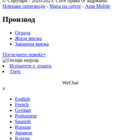
© Copyright - 2020-2023: Сите права се задржани.
Hotешки производи
-
Мапа на сајтот
-
Amp Mobile
Производ
Ограда
Жица мрежа
Заварена мрежа
Погледнете повеќе+
Испратете е -пошта
Грејс
WeChat
x
English
French
German
Portuguese
Spanish
Russian
Japanese
Korean