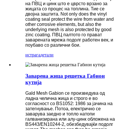
на ПВЦ и цинк што е цврсто врзано за
жицата со процес на топлина. Тие се
двојна заштита. Not only does the vinyl
coating seal protect the wire from water and
other corrosive elements, but also the
underlying mesh is also protected by good
zinc coating. ПВЦ палтото го прават
заварената мрежа подолг работен век, и
поубаво со различни бои.
истрага
детали
Заварена жица решетка Габион
кутија
Gald Mesh Gabion се произведува од
ладна челична жица и строго е во
согласност со BS1052: 1986 за јачина на
затегнување. Потоа, електрично се
заварува заедно и топло натопи
галванизирана или алу-цинк обложена на
BS443/EN10244-2, обезбедувајќи подолг