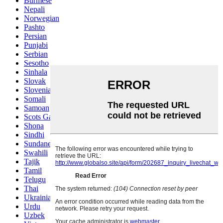
Burmese
Nepali
Norwegian
Pashto
Persian
Punjabi
Serbian
Sesotho
Sinhala
Slovak
Slovenian
Somali
Samoan
Scots Gaelic
Shona
Sindhi
Sundanese
Swahili
Tajik
Tamil
Telugu
Thai
Ukrainian
Urdu
Uzbek