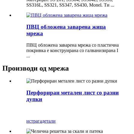
SS316L, SS321, SS347, SS430, Monel. Ти ...
ПВЦ обложена заварена жица
мрежа
ПВЦ обложена заварена мрежа со пластична
покривка е конструирана со галванизирана I
...
Производи од мрежа
Перфориран метален лист со разни
дупки
истрага
детали