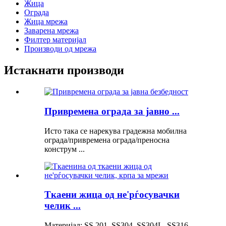
Жица
Ограда
Жица мрежа
Заварена мрежа
Филтер материјал
Производи од мрежа
Истакнати производи
Привремена ограда за јавно ...
Исто така се нарекува градежна мобилна
ограда/привремена ограда/преносна
конструм ...
Ткаени жица од не'рѓосувачки
челик ...
Материјал: SS 201, SS304, SS304L, SS316,