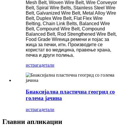
Mesh Belt, Woven Wire Belt, Wire Conveyor
Belt, Spiral Wire Belts, Stainless Steel Wire
Belt, Galvanized Wire Belt, Metal Alloy Wire
Belt, Duplex Wire Belt, Flat Flex Wire
Belting, Chain Link Belts, Balanced Wire
Belt, Compound Wire Belt, Compound
Balanced Belt, Rod Strengthened Wire Belt,
Food Grade Wireица ремени и појас за
жица за печки, итн. Производите се
користат во медицина, правење храна,
печка и други полиња.
истрага
детали
Биаксијална пластична геогрид со
голема јачина
истрага
детали
Главни апликации