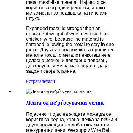
metal mesh-like material. Најчесто се
користи за огради и решетки, и како
металик лет за поддршка на гипс или
штуко.
Expanded metal is stronger than an
equivalent weight of wire mesh such as
chicken wire, because the material is
flattened, allowing the metal to stay in one
piece. Другата придобивка за проширен
метал е тоа што металот никогаш не е
целосно исечен и повторно поврзан,
дозволувајќи му на материјалот да ја
задржи својата јачина.
истрага
детали
Лента од не'рѓосувачки челик
Појасниот појас на жицата може да се
користи за рерна, храна, печка за печки и
други апликации, со добар квалитет и
конкурентни цени. We supply Wire Belt,