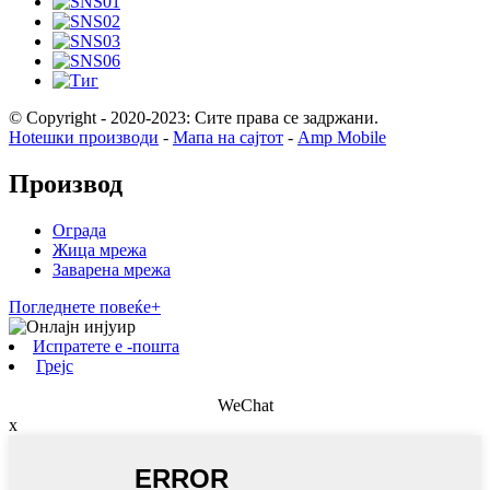
© Copyright - 2020-2023: Сите права се задржани.
Hotешки производи
-
Мапа на сајтот
-
Amp Mobile
Производ
Ограда
Жица мрежа
Заварена мрежа
Погледнете повеќе+
Испратете е -пошта
Грејс
WeChat
x