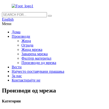
English
Мени
Дома
Производи
Жица
Ограда
Жица мрежа
Заварена мрежа
Филтер материјал
Производи од мрежа
Вести
Најчесто поставувани прашања
За нас
Контактирајте не
Производи од мрежа
Категории