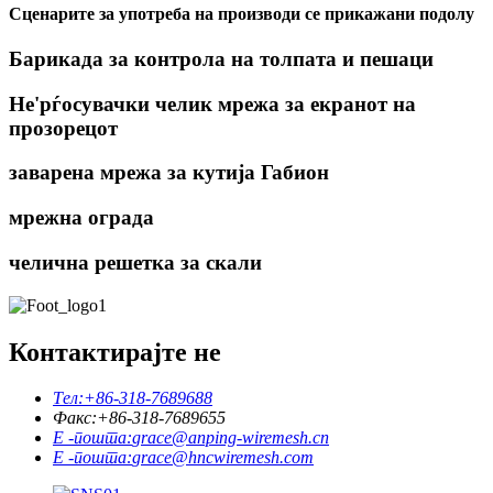
Сценарите за употреба на производи се прикажани подолу
Барикада за контрола на толпата и пешаци
Не'рѓосувачки челик мрежа за екранот на
прозорецот
заварена мрежа за кутија Габион
мрежна ограда
челична решетка за скали
Контактирајте не
Тел:
+86-318-7689688
Факс:
+86-318-7689655
Е -пошта:
grace@anping-wiremesh.cn
Е -пошта:
grace@hncwiremesh.com