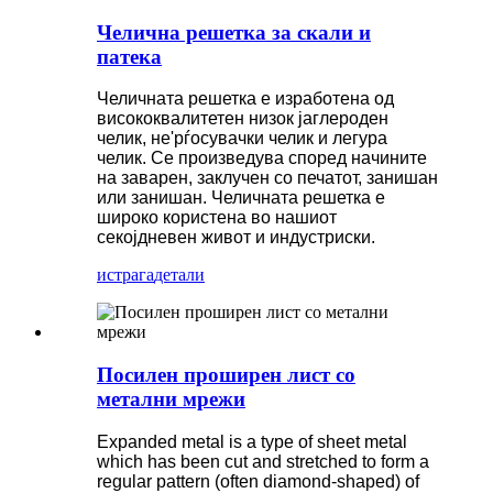
Челична решетка за скали и
патека
Челичната решетка е изработена од
висококвалитетен низок јаглероден
челик, не'рѓосувачки челик и легура
челик. Се произведува според начините
на заварен, заклучен со печатот, занишан
или занишан. Челичната решетка е
широко користена во нашиот
секојдневен живот и индустриски.
истрага
детали
Посилен проширен лист со
метални мрежи
Expanded metal is a type of sheet metal
which has been cut and stretched to form a
regular pattern (often diamond-shaped) of