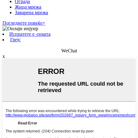
Ограда
Жица мрежа
Заварена мрежа
Погледнете повеќе+
Испратете е -пошта
Грејс
WeChat
x