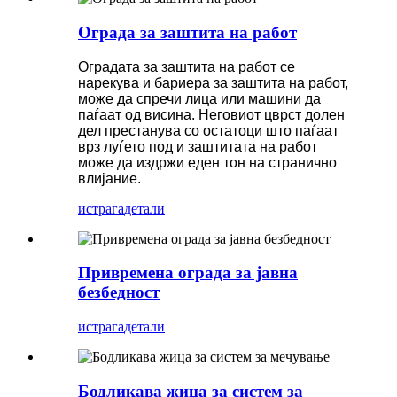
Ограда за заштита на работ
Оградата за заштита на работ се
нарекува и бариера за заштита на работ,
може да спречи лица или машини да
паѓаат од висина. Неговиот цврст долен
дел престанува со остатоци што паѓаат
врз луѓето под и заштитата на работ
може да издржи еден тон на странично
влијание.
истрага
детали
Привремена ограда за јавна
безбедност
истрага
детали
Бодликава жица за систем за