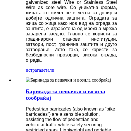
galvanized steel Wire or Stainless Steel
Wire as core wire. Со уникатна форма,
жицата со жилет не е лесна за допир и
добијте одлична заштита. Оградата за
жица со жица како нов вид на ограда за
заштита, е изработена од мрежна мрежа
заварена заедно. Главно се користи за
градинарски станови, институции,
затвори, пост, гранична заштита и друго
затворање; Исто така, се користи за
безбедносни прозорци, висока ограда,
ограда.
истрага
детали
Барикада за пешачки и возила
сообраќај
Pedestrian barricades (also known as “bike
barricades”) are a sensible solution,
assisting the flow of pedestrian and
vehicular traffic while safely securing
restricted areas. Lightweight and portable,