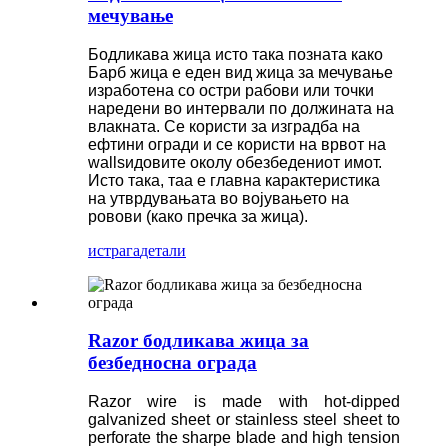
мечување
Бодликава жица исто така позната како
Барб жица е еден вид жица за мечување
изработена со остри рабови или точки
наредени во интервали по должината на
влакната. Се користи за изградба на
ефтини огради и се користи на врвот на
wallsидовите околу обезбедениот имот.
Исто така, таа е главна карактеристика
на утврдувањата во војувањето на
ровови (како пречка за жица).
истрага
детали
Razor бодликава жица за
безбедносна ограда
Razor wire is made with hot-dipped
galvanized sheet or stainless steel sheet to
perforate the sharpe blade and high tension