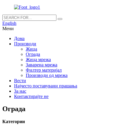
English
Мени
Дома
Производи
Жица
Ограда
Жица мрежа
Заварена мрежа
Филтер материјал
Производи од мрежа
Вести
Најчесто поставувани прашања
За нас
Контактирајте не
Ограда
Категории