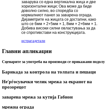
заварува со една вертикална жица и две
хоризонтални жици; Ова може да биде
доволно силно, во споредба со
нормалниот панел за заварена ограда.
Дијаметрите на жицата се достапни, како
што се 6мм × 2+5мм × 1, 8мм × 2+6мм × 1.
Добива високи силни овластувања за да
се спротивстави на конструкцијата.
истрага
детали
Главни апликации
Сценарите за употреба на производи се прикажани подолу
Барикада за контрола на толпата и пешаци
Не'рѓосувачки челик мрежа за екранот на
прозорецот
заварена мрежа за кутија Габион
мрежна ограда