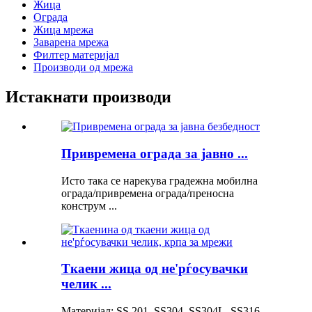
Жица
Ограда
Жица мрежа
Заварена мрежа
Филтер материјал
Производи од мрежа
Истакнати производи
Привремена ограда за јавно ...
Исто така се нарекува градежна мобилна
ограда/привремена ограда/преносна
конструм ...
Ткаени жица од не'рѓосувачки
челик ...
Материјал: SS 201, SS304, SS304L, SS316,