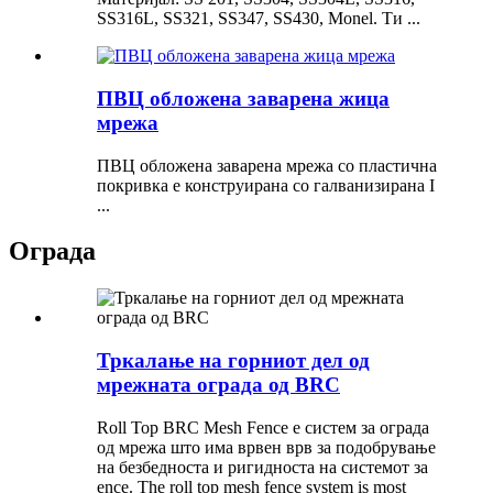
SS316L, SS321, SS347, SS430, Monel. Ти ...
ПВЦ обложена заварена жица
мрежа
ПВЦ обложена заварена мрежа со пластична
покривка е конструирана со галванизирана I
...
Ограда
Тркалање на горниот дел од
мрежната ограда од BRC
Roll Top BRC Mesh Fence е систем за ограда
од мрежа што има врвен врв за подобрување
на безбедноста и ригидноста на системот за
ence. The roll top mesh fence system is most