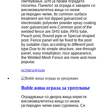
свиткување, што ја прави оградата
посилна. Панелот за ограда е заварен со
висококвалитетна жица со низок
јаглероден челик. Its common surface
treatment are hot dipped galvanized or
electrostatic polyester powder spray coating
over galvanized wire.Common post of the
welded fence are SHS tube, RHS tube,
Peach post, Round pipe or Special-shaped
post. Fence panel will be fixed to the post
by suitable clips according to different post
type.Due to its simple structure, see-through
panel, easy installation, nice appearance,
the Welded Mesh Fence are more and more
popular.
истрага
детали
Buble жица ограда за уредување
Оградување со двојна жица користи
висококвалитетна жица со низок
јаглероден челик како суровина. Се