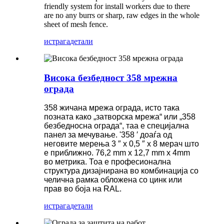
friendly system for install workers due to there
are no any burrs or sharp, raw edges in the whole
sheet of mesh fence.
истрага
детали
Висока безбедност 358 мрежна
ограда
358 жичана мрежа ограда, исто така
позната како „затворска мрежа“ или „358
безбедносна ограда“, таа е специјална
панел за мечување. '358 ′ доаѓа од
неговите мерења 3 ″ x 0,5 ″ x 8 мерач што
е приближно. 76,2 mm x 12,7 mm x 4mm
во метрика. Тоа е професионална
структура дизајнирана во комбинација со
челична рамка обложена со цинк или
прав во боја на RAL.
истрага
детали