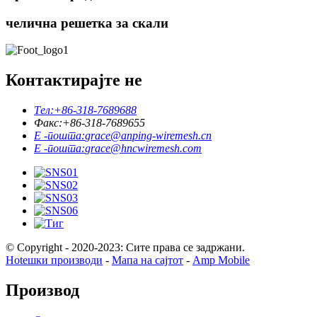
челична решетка за скали
Контактирајте не
Тел:
+86-318-7689688
Факс:
+86-318-7689655
Е -пошта:
grace@anping-wiremesh.cn
Е -пошта:
grace@hncwiremesh.com
© Copyright - 2020-2023: Сите права се задржани.
Hotешки производи
-
Мапа на сајтот
-
Amp Mobile
Производ